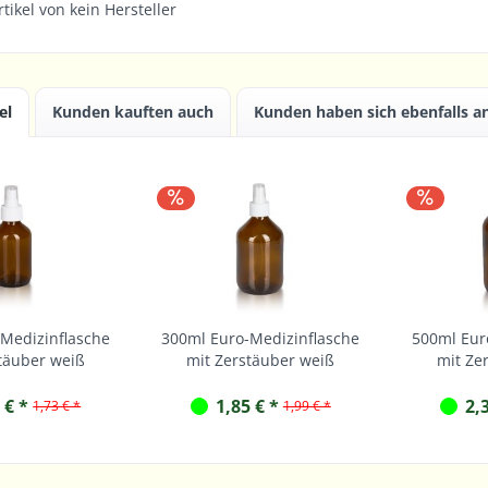
tikel von kein Hersteller
el
Kunden kauften auch
Kunden haben sich ebenfalls 
Medizinflasche
300ml Euro-Medizinflasche
500ml Eur
täuber weiß
mit Zerstäuber weiß
mit Ze
 € *
1,85 € *
2,
1,73 € *
1,99 € *