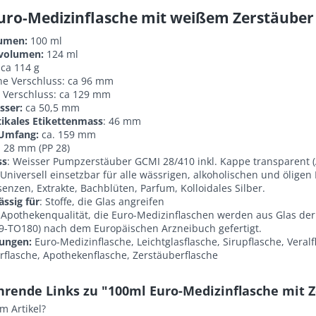
uro-Medizinflasche mit weißem Zerstäuber
umen:
100 ml
volumen:
124 ml
ca 114 g
e Verschluss: ca 96 mm
 Verschluss: ca 129 mm
sser:
ca 50,5 mm
tikales Etikettenmass
: 46 mm
Umfang:
ca. 159 mm
: 28 mm (PP 28)
ss
: Weisser Pumpzerstäuber GCMI 28/410 inkl. Kappe transparent (A
Universell einsetzbar für alle wässrigen, alkoholischen und öligen F
senzen, Extrakte, Bachblüten, Parfum, Kolloidales Silber.
ässig für
: Stoffe, die Glas angreifen
Apothekenqualität, die Euro-Medizinflaschen werden aus Glas der Gl
9-TO180) nach dem Europäischen Arzneibuch gefertigt.
ungen:
Euro-Medizinflasche, Leichtglasflasche, Sirupflasche, Veralf
rflasche, Apothekenflasche, Zerstäuberflasche
hrende Links zu "100ml Euro-Medizinflasche mit 
m Artikel?