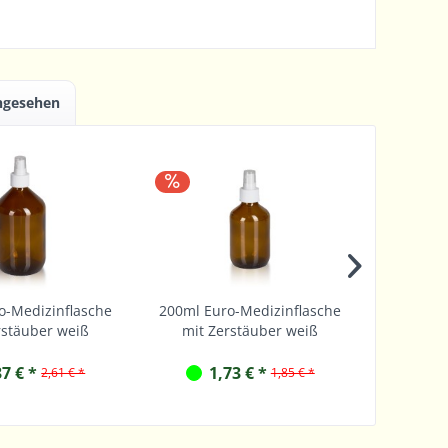
angesehen
o-Medizinflasche
200ml Euro-Medizinflasche
50ml Eu
rstäuber weiß
mit Zerstäuber weiß
mit Z
37 € *
1,73 € *
1
2,61 € *
1,85 € *