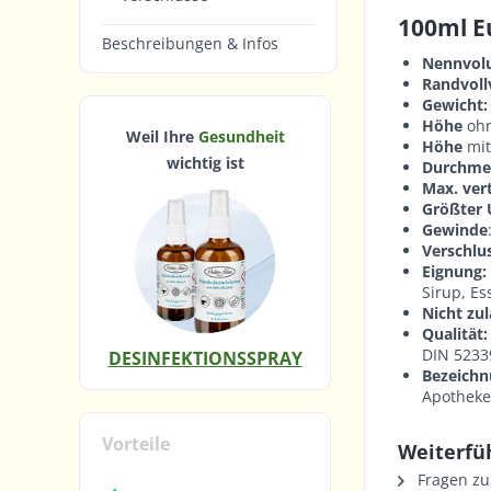
100ml E
Beschreibungen & Infos
Nennvol
Randvoll
Gewicht:
Höhe
ohn
Weil Ihre
Gesundheit
Höhe
mit
wichtig ist
Durchme
Max. ver
Größter 
Gewinde
Verschlu
Eignung:
Sirup, Es
Nicht zul
Qualität:
DIN 5233
DESINFEKTIONSSPRAY
Bezeichn
Apotheke
Vorteile
Weiterfü
Fragen zu