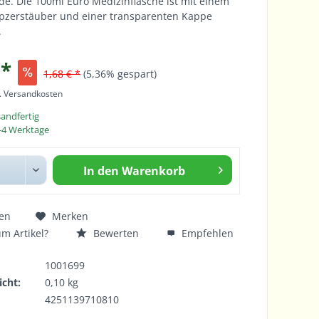
e. Die 100ml Euro Medizinflasche ist mit einem
zerstäuber und einer transparenten Kappe
.
 *
1,68 € *
(5,36% gespart)
l. Versandkosten
sandfertig
 2-4 Werktage
In den
Warenkorb
en
Merken
m Artikel?
Bewerten
Empfehlen
1001699
cht:
0,10 kg
4251139710810