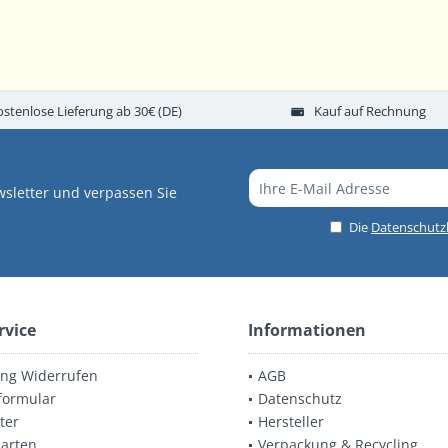
ostenlose Lieferung ab 30€ (DE)
Kauf auf Rechnung
sletter und verpassen Sie
Die
Datenschut
rvice
Informationen
ung Widerrufen
AGB
formular
Datenschutz
ter
Hersteller
arten
Verpackung & Recycling