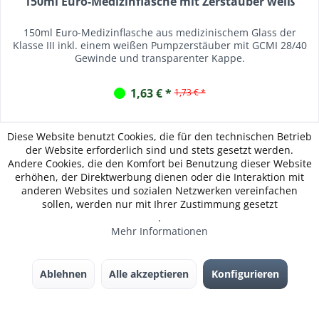
150ml Euro-Medizinflasche mit Zerstäuber weiß
150ml Euro-Medizinflasche aus medizinischem Glass der
Klasse III inkl. einem weißen Pumpzerstäuber mit GCMI 28/40
Gewinde und transparenter Kappe.
1,63 € *
1,73 € *
Merken
Diese Website benutzt Cookies, die für den technischen Betrieb
der Website erforderlich sind und stets gesetzt werden.
Andere Cookies, die den Komfort bei Benutzung dieser Website
Zum Produkt
erhöhen, der Direktwerbung dienen oder die Interaktion mit
anderen Websites und sozialen Netzwerken vereinfachen
sollen, werden nur mit Ihrer Zustimmung gesetzt
.
Mehr Informationen
Ablehnen
Alle akzeptieren
Konfigurieren