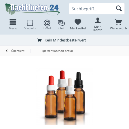
Mein
Menü
Merkzettel
Warenkorb
Shopinfos
E-Mail
Chat
Konto
Kein Mindestbestellwert
Übersicht
Pipettenflaschen braun