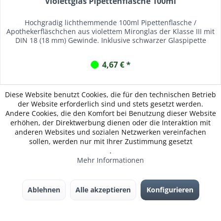
Violettglas Pipettenflasche 100ml
Hochgradig lichthemmende 100ml Pipettenflasche /
Apothekerfläschchen aus violettem Mironglas der Klasse III mit
DIN 18 (18 mm) Gewinde. Inklusive schwarzer Glaspipette
4,67 € *
Merken
Diese Website benutzt Cookies, die für den technischen Betrieb
der Website erforderlich sind und stets gesetzt werden.
Andere Cookies, die den Komfort bei Benutzung dieser Website
Zum Produkt
erhöhen, der Direktwerbung dienen oder die Interaktion mit
anderen Websites und sozialen Netzwerken vereinfachen
sollen, werden nur mit Ihrer Zustimmung gesetzt
.
Mehr Informationen
Ablehnen
Alle akzeptieren
Konfigurieren
Pipettenflaschen