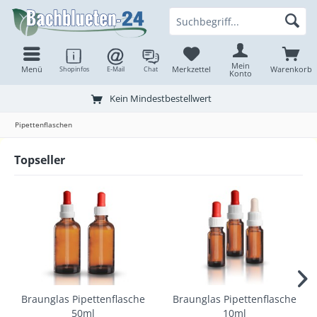
Mein
Menü
Merkzettel
Warenkorb
Shopinfos
E-Mail
Chat
Konto
Kein Mindestbestellwert
Pipettenflaschen
Topseller
Braunglas Pipettenflasche
Braunglas Pipettenflasche
50ml
10ml