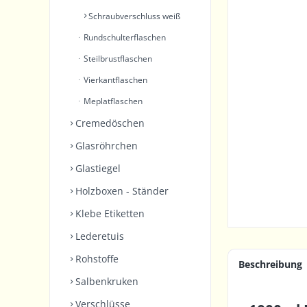
Schraubverschluss weiß
Rundschulterflaschen
Steilbrustflaschen
Vierkantflaschen
Meplatflaschen
Cremedöschen
Glasröhrchen
Glastiegel
Holzboxen - Ständer
Klebe Etiketten
Lederetuis
Rohstoffe
Beschreibung
Salbenkruken
Verschlüsse