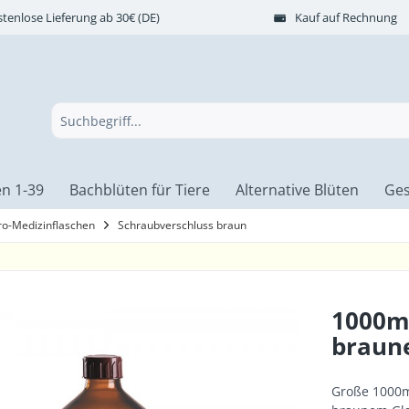
tenlose Lieferung ab 30€ (DE)
Kauf auf Rechnung
n 1-39
Bachblüten für Tiere
Alternative Blüten
Ges
ro-Medizinflaschen
Schraubverschluss braun
1000ml
braun
Große 1000ml