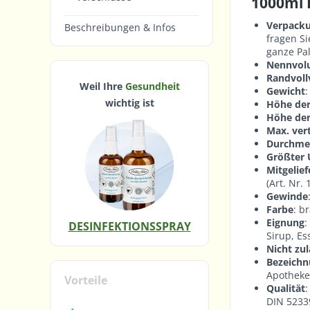
1000ml 
Verpacku
Beschreibungen & Infos
fragen Si
ganze Pal
Nennvol
Randvol
Weil Ihre
Gesundheit
Gewicht
:
wichtig ist
Höhe der
Höhe der
Max. ver
Durchme
Größter
Mitgelief
(Art. Nr.
Gewinde
Farbe
: b
Eignung
:
DESINFEKTIONSSPRAY
Sirup, Es
Nicht zul
Bezeich
Apotheke
Vorteile
Qualität
:
DIN 5233