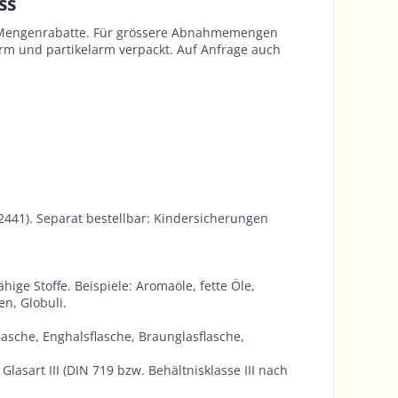
ss
re Mengenrabatte. Für grössere Abnahmemengen
m und partikelarm verpackt. Auf Anfrage auch
2441). Separat bestellbar: Kindersicherungen
ähige Stoffe. Beispiele: Aromaöle, fette Öle,
en, Globuli.
flasche, Enghalsflasche, Braunglasflasche,
lasart III (DIN 719 bzw. Behältnisklasse III nach