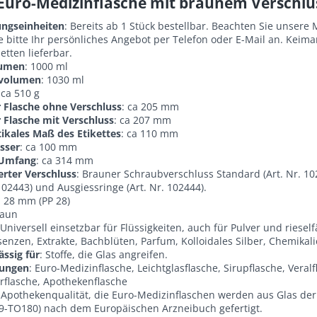
Euro-Medizinflasche mit braunem Verschlu
ngseinheiten
: Bereits ab 1 Stück bestellbar. Beachten Sie unse
e bitte Ihr persönliches Angebot per
Telefon oder E-Mail
an. Keimar
etten lieferbar.
umen
: 1000 ml
lvolumen
: 1030 ml
 ca 510 g
 Flasche ohne Verschluss
: ca 205 mm
 Flasche mit Verschluss
: ca 207 mm
tikales Maß des Etikettes
: ca 110 mm
sser
: ca 100 mm
 Umfang
: ca 314 mm
erter Verschluss
: Brauner Schraubverschluss Standard (Art. Nr. 10
 102443) und Ausgiessringe (Art. Nr. 102444).
: 28 mm (PP 28)
raun
 Universell einsetzbar für Flüssigkeiten, auch für Pulver und rieself
senzen, Extrakte, Bachblüten, Parfum, Kolloidales Silber, Chemikali
ässig für
: Stoffe, die Glas angreifen.
nungen
: Euro-Medizinflasche, Leichtglasflasche, Sirupflasche, Veral
rflasche, Apothekenflasche
 Apothekenqualität, die Euro-Medizinflaschen werden aus Glas der G
9-TO180) nach dem Europäischen Arzneibuch gefertigt.