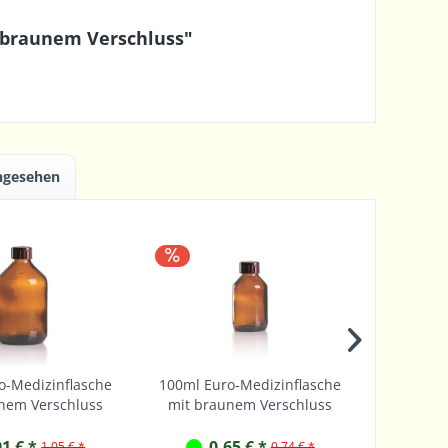
 braunem Verschluss"
angesehen
o-Medizinflasche
100ml Euro-Medizinflasche
50ml Eu
nem Verschluss
mit braunem Verschluss
mit br
91 € *
0,65 € *
0
1,05 € *
0,74 € *