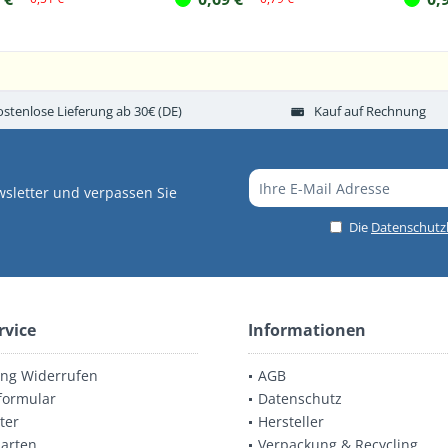
ostenlose Lieferung ab 30€ (DE)
Kauf auf Rechnung
sletter und verpassen Sie
Die
Datenschut
rvice
Informationen
ung Widerrufen
AGB
formular
Datenschutz
ter
Hersteller
arten
Verpackung & Recycling