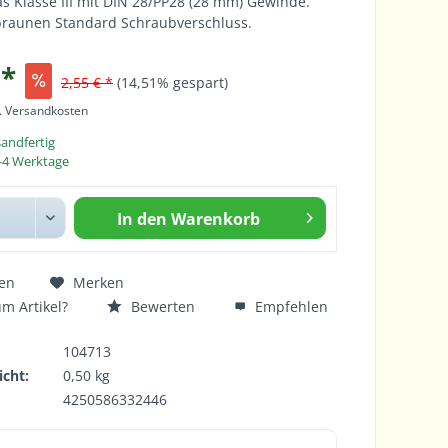
 Klasse III mit DIN 28/PP28 (28 mm) Gewinde.
 braunen Standard Schraubverschluss.
 *
2,55 € *
(14,51% gespart)
l. Versandkosten
sandfertig
 2-4 Werktage
In den
Warenkorb
en
Merken
m Artikel?
Bewerten
Empfehlen
104713
cht:
0,50 kg
4250586332446