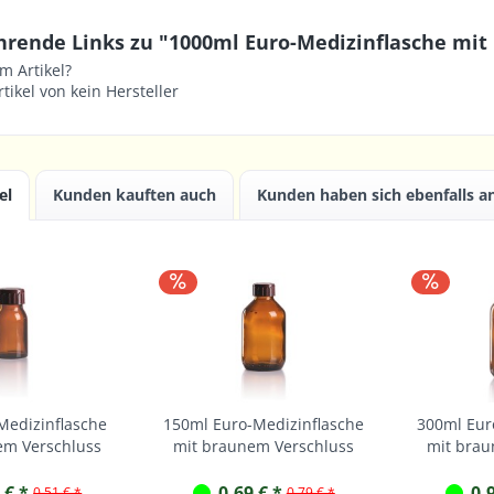
hrende Links zu "1000ml Euro-Medizinflasche mit
m Artikel?
tikel von kein Hersteller
el
Kunden kauften auch
Kunden haben sich ebenfalls 
Medizinflasche
150ml Euro-Medizinflasche
300ml Eur
em Verschluss
mit braunem Verschluss
mit brau
 € *
0,69 € *
0,
0,51 € *
0,79 € *