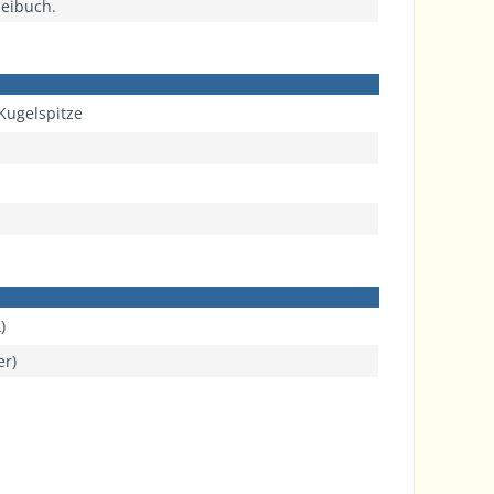
neibuch.
 Kugelspitze
)
er)