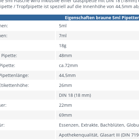
ne 5ml
Flasche
wird inklusive einer Glaspipette mit DIN 18 (18mm) 
ipette / Tropfpipette ist speziell auf die Innenhöhe von 44,5mm a
Eigenschaften braune 5ml Pipette
men:
5ml
men:
7ml
18g
 Pipette:
48mm
Pipette:
ca.72mm
Pipettenlänge:
44,5mm
Etikettenhöhe:
26mm
DIN 18 (18 mm)
ser:
22mm
69mm
ür:
Essenzen, Extrakte, Bachblüten, Globul
Apothekenqualität, Glasart III (DIN 71