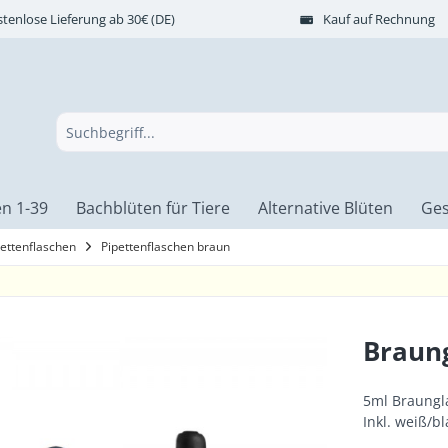
tenlose Lieferung ab 30€ (DE)
Kauf auf Rechnung
n 1-39
Bachblüten für Tiere
Alternative Blüten
Ges
pettenflaschen
Pipettenflaschen braun
Braung
5ml Braungl
Inkl. weiß/b