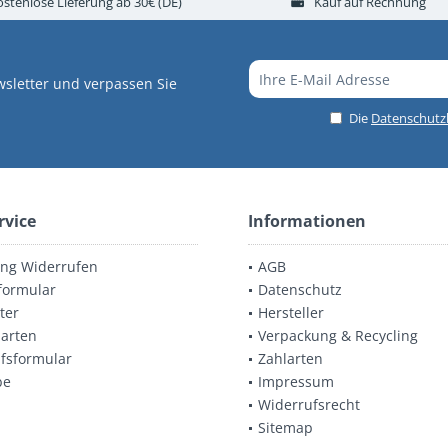
ostenlose Lieferung ab 30€ (DE)
Kauf auf Rechnung
sletter und verpassen Sie
Die
Datenschut
rvice
Informationen
ung Widerrufen
AGB
formular
Datenschutz
ter
Hersteller
arten
Verpackung & Recycling
fsformular
Zahlarten
be
Impressum
Widerrufsrecht
Sitemap