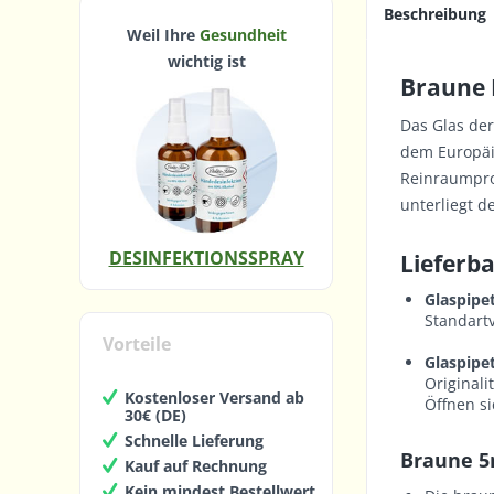
Beschreibung
Weil Ihre
Gesundheit
wichtig ist
Braune 
Das Glas de
dem Europäi
Reinraumpro
unterliegt 
DESINFEKTIONSSPRAY
Lieferba
Glaspipe
Standart
Vorteile
Glaspipe
Original
Kostenloser Versand ab
Öffnen si
30€ (DE)
Schnelle Lieferung
Braune 5
Kauf auf Rechnung
Kein mindest Bestellwert