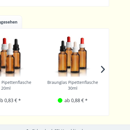
angesehen
 Pipettenflasche
Braunglas Pipettenflasche
Braungl
20ml
30ml
b 0,83 € *
ab 0,88 € *