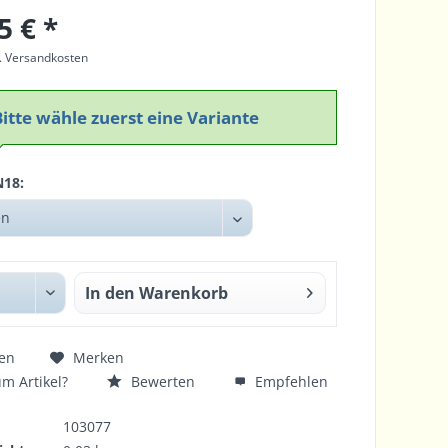
5 € *
l. Versandkosten
Bitte wähle zuerst eine Variante
N18:
In den
Warenkorb
en
Merken
m Artikel?
Bewerten
Empfehlen
103077