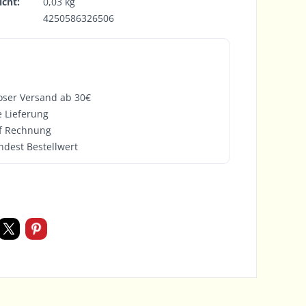
cht:
0,03 kg
4250586326506
oser Versand ab 30€
e Lieferung
f Rechnung
ndest Bestellwert