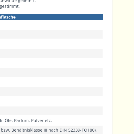
Gewinde geliefert.
bgestimmt.
nflasche
i, Öle, Parfum, Pulver etc.
9 bzw. Behältnisklasse III nach DIN 52339-TO180),