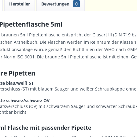
Hersteller
Bewertungen
0
Pipettenflasche 5ml
r braunen 5ml
Pipettenflasche
entspricht der Glasart III (DIN 719 
schen Arzneibuch. Die Flaschen werden im Reinraum der Klasse 10
duktionsanlage wurde gemäß den Richtlinien der WHO nach GMP a
der Norm ISO 9001. Die braune 5ml
Pipettenflasche
ist mit einem Ge
re Pipetten
tte blau/weiß ST
verschluss (ST) mit blauem Sauger und weißer Schraubkappe ohne O
tte schwarz/schwarz OV
itätsverschluss (OV) mit schwarzem Sauger und schwarzer Schraubk
chtbar bricht
ml Flasche mit passender Pipette