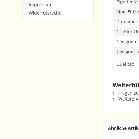
Pipettenlä
Impressum
Max. Ettik
Widerrufsrecht
Durchmes
Größter U
Geeignete 
Geeignet f
Qualität:
Weiterfü
Fragen zu
Weitere Ar
Ähnliche Artik