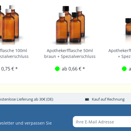
flasche 100ml
Apothekerfflasche 50ml
Apothekerf
zialverschluss
braun + Spezialverschluss
+ Spez
 0,75 € *
ab 0,66 € *
a
ostenlose Lieferung ab 30€ (DE)
Kauf auf Rechnung
sletter und verpassen Sie