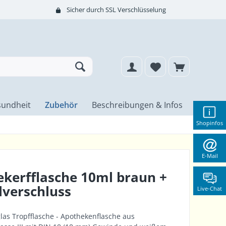
Sicher durch SSL Verschlüsselung
undheit
Zubehör
Beschreibungen & Infos
Shopinfos
E-Mail
kerfflasche 10ml braun +
lverschluss
Live-Chat
as Tropfflasche - Apothekenflasche aus