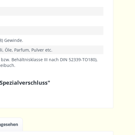
8) Gewinde.
i, Öle, Parfum, Pulver etc.
9 bzw. Behältnisklasse III nach DIN 52339-TO180),
neibuch.
Spezialverschluss"
angesehen