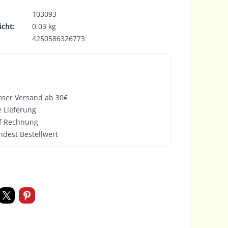
103093
cht:
0,03 kg
4250586326773
oser Versand ab 30€
e Lieferung
f Rechnung
ndest Bestellwert