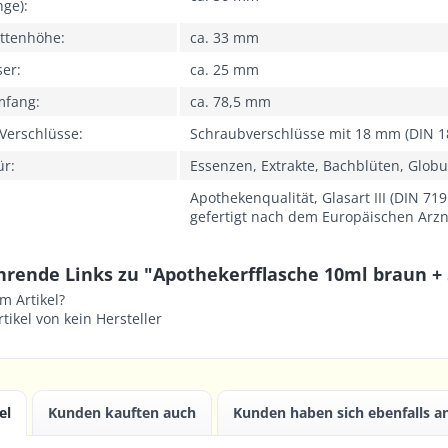
nge):
ettenhöhe:
ca. 33 mm
ser:
ca. 25 mm
mfang:
ca. 78,5 mm
Verschlüsse:
Schraubverschlüsse mit 18 mm (DIN 1
ür:
Essenzen, Extrakte, Bachblüten, Globul
Apothekenqualität, Glasart III (DIN 71
gefertigt nach dem Europäischen Arz
hrende Links zu "Apothekerfflasche 10ml braun + 
m Artikel?
tikel von kein Hersteller
el
Kunden kauften auch
Kunden haben sich ebenfalls 