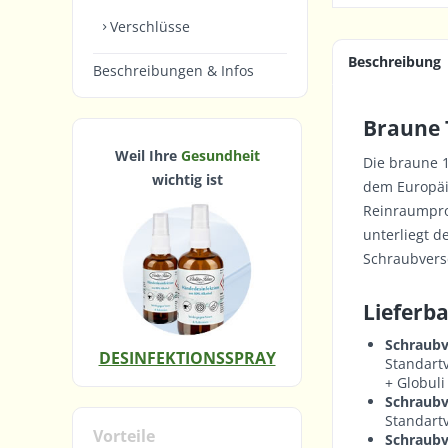
Verschlüsse
Beschreibung
Beschreibungen & Infos
Braune 
Weil Ihre
Gesundheit
Die braune
wichtig ist
dem Europäis
Reinraumpro
unterliegt 
Schraubversc
Lieferba
Schraubv
DESINFEKTIONSSPRAY
Standartv
+ Globuli
Schraubv
Standartv
Vorteile
Schraubv