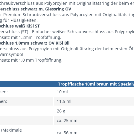
hraubverschluss aus Polyproylen mit Originalitätsring der beim er
erschluss schwarz m. Giessring OV
 Premium Schraubverschluss aus Polyproylen mit Originalitätsring
g für Flüssigkeiten.
chluss weiß KiSi ST
erschluss (ST) - Einfacher weißer Schraubverschluss aus Polyproyl
insatz mit 1,2mm Tropföffnung.
schluss 1,0mm schwarz OV KiSi Bli
rschluss aus Polyproylen mit Originalitätsring der beim ersten Ö
Warnsymbol
nsatz mit 1,0 mm Tropföffnung.
Tropfflasche 10ml braun mit Spezial
men:
10 ml
men:
11,5 ml
26 g
ca. 25 mm
 (Maximale
ca. 56 mm