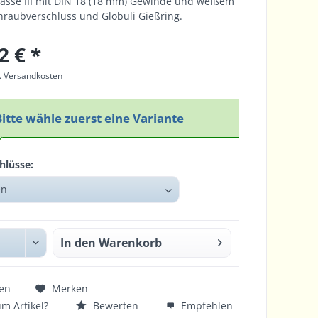
lasse III mit DIN 18 (18 mm) Gewinde und weißem
hraubverschluss und Globuli Gießring.
2 € *
l. Versandkosten
Bitte wähle zuerst eine Variante
hlüsse:
In den
Warenkorb
en
Merken
m Artikel?
Bewerten
Empfehlen