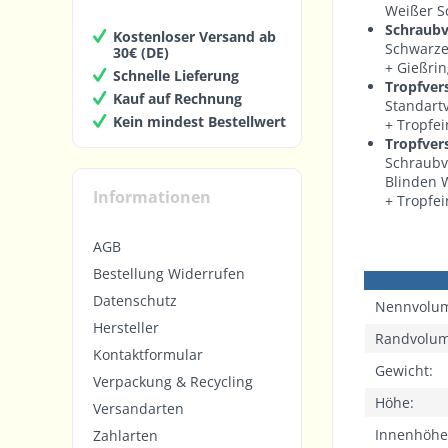
Weißer Sc
Schraubv
Kostenloser Versand ab
Schwarzer
30€ (DE)
+ Gießrin
Schnelle Lieferung
Tropfvers
Kauf auf Rechnung
Standartv
Kein mindest Bestellwert
+ Tropfe
Tropfver
Schraubve
Blinden 
Informationen
+ Tropfei
AGB
Bestellung Widerrufen
Datenschutz
Nennvolu
Hersteller
Randvolu
Kontaktformular
Gewicht:
Verpackung & Recycling
Höhe:
Versandarten
Innenhöhe
Zahlarten