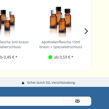
flasche 5ml braun
Apothekerfflasche 15ml
Apothe
ialverschluss
braun + Spezialverschluss
braun +
b 0,45 € *
ab 0,59 € *
Sicher durch SSL Verschlüsselung