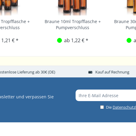
Tropfflasche +
Braune 10ml Tropfflasche +
Braune 30m
erschluss
Pumpverschluss
Pump
 1,21 € *
ab 1,22 € *
a
ostenlose Lieferung ab 30€ (DE)
Kauf auf Rechnung
sletter und verpassen Sie
Die
Datenschut