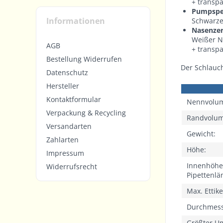
+ transp
Pumpspe
Informationen
Schwarze
Nasenzer
Weißer N
AGB
+ transp
Bestellung Widerrufen
Der Schlauc
Datenschutz
Hersteller
Kontaktformular
Nennvolu
Verpackung & Recycling
Randvolu
Versandarten
Gewicht:
Zahlarten
Höhe:
Impressum
Innenhöhe
Widerrufsrecht
Pipettenlä
Max. Ettik
Durchmes
Größter U