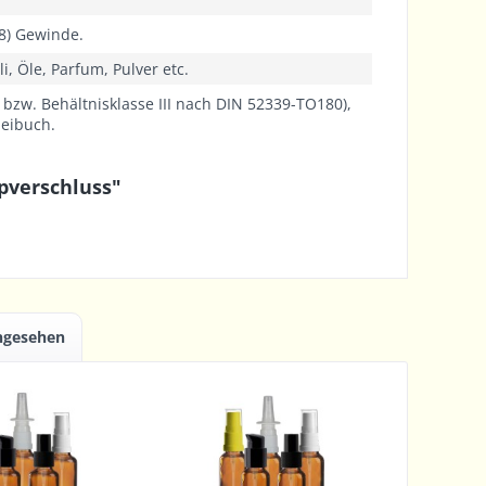
8) Gewinde.
i, Öle, Parfum, Pulver etc.
9 bzw. Behältnisklasse III nach DIN 52339-TO180),
neibuch.
pverschluss"
angesehen