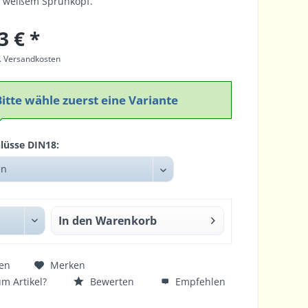
 weißem Sprühkopf.
3 € *
l. Versandkosten
Bitte wähle zuerst eine Variante
lüsse DIN18:
In den
Warenkorb
en
Merken
m Artikel?
Bewerten
Empfehlen