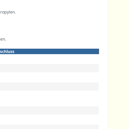
ropylen.
len.
schluss