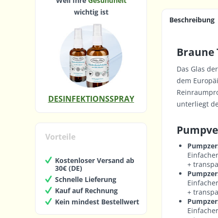
Weil Ihre
Gesundheit
wichtig ist
Beschreibung
Braune 
Das Glas de
dem Europäi
Reinraumpro
DESINFEKTIONSSPRAY
unterliegt 
Pumpver
Vorteile
Pumpzers
Einfacher
Kostenloser Versand ab
+ transp
30€ (DE)
Pumpzers
Schnelle Lieferung
Einfacher
Kauf auf Rechnung
+ transp
Pumpzers
Kein mindest Bestellwert
Einfacher