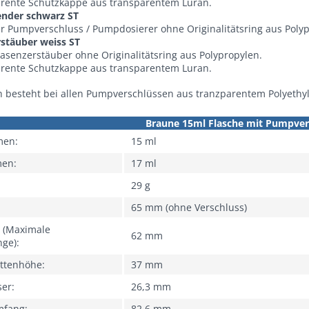
arente Schutzkappe aus transparentem Luran.
nder schwarz ST
r Pumpverschluss / Pumpdosierer ohne Originalitätsring aus Polyp
stäuber weiss ST
asenzerstäuber ohne Originalitätsring aus Polypropylen.
arente Schutzkappe aus transparentem Luran.
h besteht bei allen Pumpverschlüssen aus tranzparentem Polyethy
Braune 15ml Flasche mit Pumpver
men:
15 ml
men:
17 ml
29 g
65 mm (ohne Verschluss)
 (Maximale
62 mm
nge):
ettenhöhe:
37 mm
ser:
26,3 mm
mfang:
82,6 mm