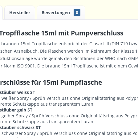
Hersteller
Bewertungen
0
Tropfflasche 15ml mit Pumpverschluss
r braunen 15ml
Tropfflasche
entspricht der Glasart III (DIN 719 bz
schen Arzneibuch. Die Flaschen werden im Reinraum der Klasse 10
duktionsanlage wurde gemäß den Richtlinien der WHO nach GMP a
der Norm ISO 9001. Die braune 15ml
Tropfflasche
ist mit einem Gew
schlüsse für 15ml Pumpflasche
täuber weiss ST
 weißer Spray / Sprüh Verschluss ohne Originalitätsring aus Polyp
arente Schutzkappe aus transparentem Luran.
täuber gelb ST
 gelber Spray / Sprüh Verschluss ohne Originalitätsring aus Polypr
arente Schutzkappe aus transparentem Luran.
täuber schwarz ST
 schwarzer Spray / Sprüh Verschluss ohne Originalitätsring aus P