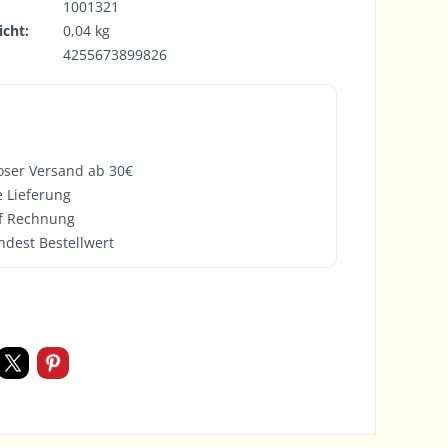
1001321
cht:
0,04 kg
4255673899826
oser Versand ab 30€
e Lieferung
f Rechnung
ndest Bestellwert