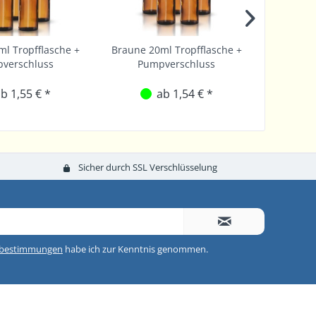
l Tropfflasche +
Braune 20ml Tropfflasche +
Braune 10
verschluss
Pumpverschluss
Pu
b 1,55 € *
ab 1,54 € *
Sicher durch SSL Verschlüsselung
zbestimmungen
habe ich zur Kenntnis genommen.