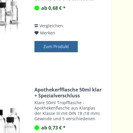
Spezialverschlüssen mit
ab 0,68 € *
Kindersicherung, Gießringen
oder Blindenwarnsymbol.
Vergleichen
Merken
Zum Produkt
Apothekerfflasche 50ml klar
+ Spezialverschluss
Klare 50ml Tropfflasche -
Apothekenflasche aus Klarglas
der Klasse III mit DIN 18 (18 mm)
Gewinde und 5 verschiedenen
Spezialverschlüssen mit
ab 0,73 € *
Kindersicherung, Gießringen