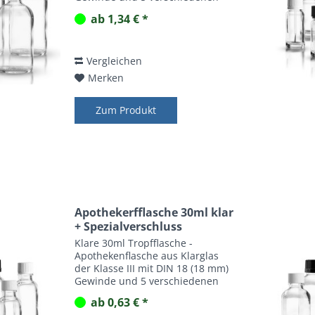
Spezialverschlüssen mit
ab 1,34 € *
Kindersicherung, Gießringen
oder Blindenwarnsymbol.
Vergleichen
Merken
Zum Produkt
Apothekerfflasche 30ml klar
+ Spezialverschluss
Klare 30ml Tropfflasche -
Apothekenflasche aus Klarglas
der Klasse III mit DIN 18 (18 mm)
Gewinde und 5 verschiedenen
Spezialverschlüssen mit
ab 0,63 € *
Kindersicherung, Gießringen