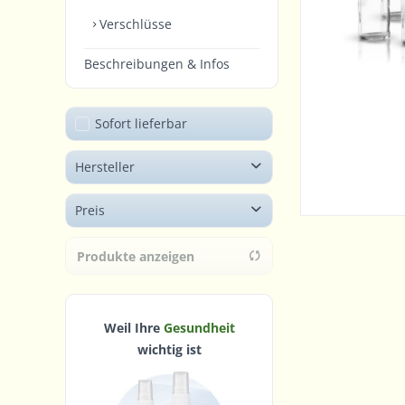
Verschlüsse
Beschreibungen & Infos
Sofort lieferbar
Hersteller
kein Hersteller
Preis
Produkte anzeigen
von
0,63 €
bis
1,34 €
Weil Ihre
Gesundheit
wichtig ist