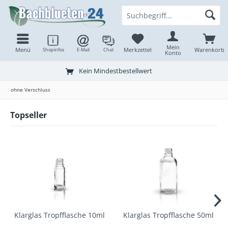
Mein
Menü
Merkzettel
Warenkorb
Shopinfos
E-Mail
Chat
Konto
Kein Mindestbestellwert
ohne Verschluss
Topseller
Klarglas Tropfflasche 10ml
Klarglas Tropfflasche 50ml