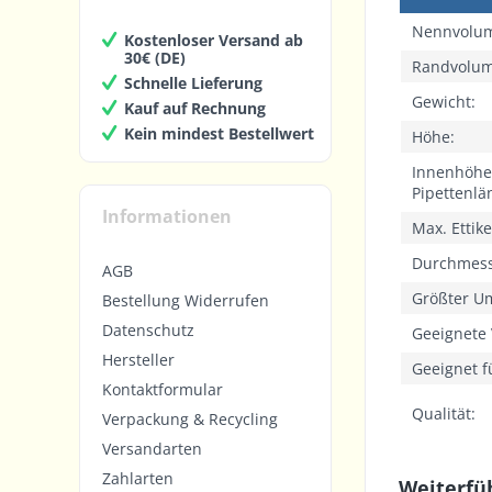
Nennvolu
Kostenloser Versand ab
30€ (DE)
Randvolu
Schnelle Lieferung
Gewicht:
Kauf auf Rechnung
Kein mindest Bestellwert
Höhe:
Innenhöhe
Pipettenlä
Informationen
Max. Ettik
Durchmes
AGB
Größter U
Bestellung Widerrufen
Datenschutz
Geeignete 
Hersteller
Geeignet f
Kontaktformular
Qualität:
Verpackung & Recycling
Versandarten
Zahlarten
Weiterfü