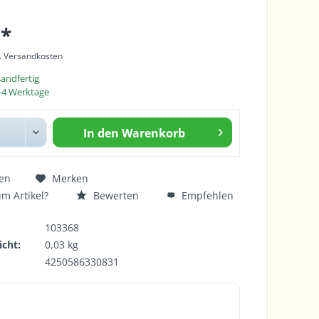
 *
l. Versandkosten
sandfertig
 2-4 Werktage
In den
Warenkorb
en
Merken
m Artikel?
Bewerten
Empfehlen
103368
cht:
0,03 kg
4250586330831