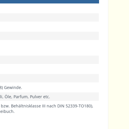
8) Gewinde.
i, Öle, Parfum, Pulver etc.
9 bzw. Behältnisklasse III nach DIN 52339-TO180),
neibuch.