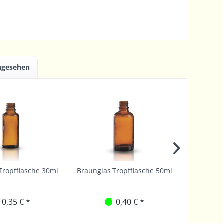
angesehen
Tropfflasche 30ml
Braunglas Tropfflasche 50ml
Braung
0,35 € *
0,40 € *