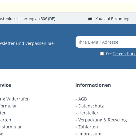
ostenlose Lieferung ab 30€ (DE)
Kauf auf Rechnung
sletter und verpassen Sie
Die
Datenschut
rvice
Informationen
ung Widerrufen
AGB
formular
Datenschutz
ter
Hersteller
arten
Verpackung & Recycling
fsformular
Zahlarten
be
Impressum