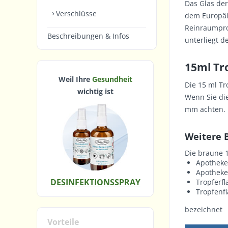
Das Glas de
Verschlüsse
dem Europäi
Reinraumpro
Beschreibungen & Infos
unterliegt 
15ml Tr
Weil Ihre
Gesundheit
Die 15 ml
Tr
wichtig ist
Wenn Sie die
mm achten.
Weitere 
Die braune 1
Apotheke
Apotheke
DESINFEKTIONSSPRAY
Tropferfl
Tropfenf
bezeichnet
Vorteile