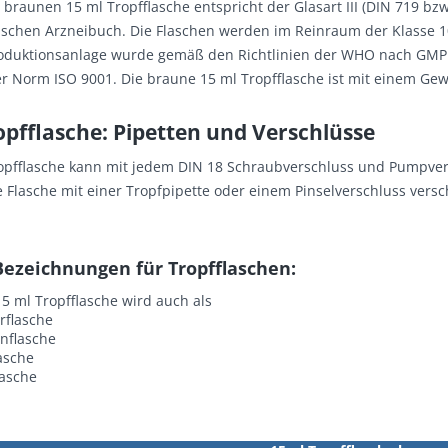
r braunen 15 ml
Tropfflasche
entspricht der Glasart III (DIN 719 bz
schen Arzneibuch. Die Flaschen werden im Reinraum der Klasse 10
duktionsanlage wurde gemäß den Richtlinien der WHO nach GMP a
der Norm ISO 9001. Die braune 15 ml
Tropfflasche
ist mit einem Gew
opfflasche: Pipetten und Verschlüsse
opfflasche
kann mit jedem DIN 18 Schraubverschluss und Pumpver
 Flasche mit einer Tropfpipette oder einem Pinselverschluss vers
Bezeichnungen für Tropfflaschen:
5 ml Tropfflasche wird auch als
rflasche
nflasche
asche
lasche