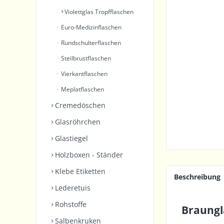
Violettglas Tropfflaschen
Euro-Medizinflaschen
Rundschulterflaschen
Steilbrustflaschen
Vierkantflaschen
Meplatflaschen
Cremedöschen
Glasröhrchen
Glastiegel
Holzboxen - Ständer
Klebe Etiketten
Beschreibung
Lederetuis
Rohstoffe
Braungl
Salbenkruken