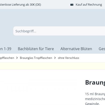
tenlose Lieferung ab 30€ (DE)
Kauf auf Rechnung
n 1-39
Bachblüten für Tiere
Alternative Blüten
Ges
opfflaschen
Braunglas Tropfflaschen
ohne Verschluss
Braung
15 ml Braung
medizinische
Gewinde.