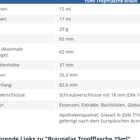
15ml Tropfflasche braun
men:
15 ml
men:
17 ml
29 g
65 mm
 (Maximale
62 mm
nge):
ettenhöhe:
37 mm
ser:
26,3 mm
mfang:
82,6 mm
Verschlüsse:
Schraubverschlüsse mit 18 mm (DIN 1
ür:
Essenzen, Extrakte, Bachblüten, Globul
Apothekenqualität, Glasart III (DIN 71
gefertigt nach dem Europäischen Arz
hrende Links zu "Braunglas Tropfflasche 15ml"