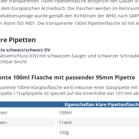
s der transparenten 100ml
Pipettenflasche
entspricht der Glasart II
 dem Europäischen Arzneibuch. Die Flaschen werden im Reinraum 
duktionsanlage wurde gemäß den Richtlinien der WHO nach GMP a
der Norm ISO 9001. Die transparente 100ml
Pipettenflasche
ist mit 
re Pipetten
tte schwarz/schwarz OV
itätsverschluss (OV) mit schwarzem Sauger und schwarzer Schraubk
chtbar bricht
ente 100ml Flasche mit passender 95mm Pipette
sparente 100ml
Klarglasflasche
wird inklusive einer Glaspipette mit
ipette / Tropfpipette ist speziell auf die Innenhöhe von 107 mm a
Eigenschaften klare Pipettenflasc
men:
100ml
men:
114ml
102g