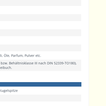
i, Öle, Parfum, Pulver etc.
9 bzw. Behältnisklasse III nach DIN 52339-TO180),
neibuch.
 Kugelspitze