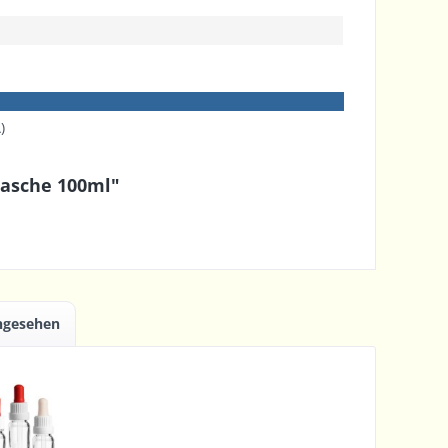
)
lasche 100ml"
angesehen