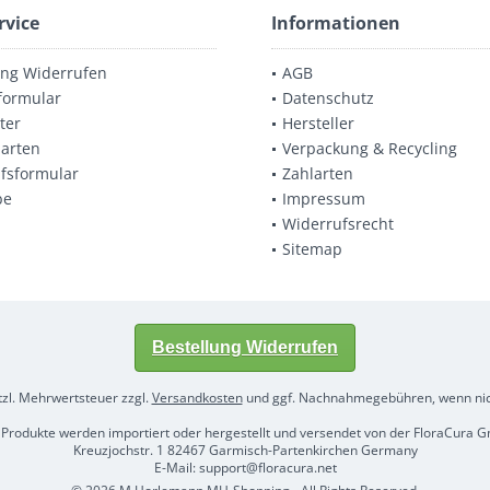
rvice
Informationen
ung Widerrufen
AGB
formular
Datenschutz
ter
Hersteller
arten
Verpackung & Recycling
fsformular
Zahlarten
be
Impressum
Widerrufsrecht
Sitemap
Bestellung Widerrufen
etzl. Mehrwertsteuer zzgl.
Versandkosten
und ggf. Nachnahmegebühren, wenn nic
 Produkte werden importiert oder hergestellt und versendet von der FloraCura
Kreuzjochstr. 1 82467 Garmisch-Partenkirchen Germany
E-Mail: support@floracura.net