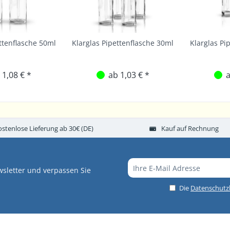
ttenflasche 50ml
Klarglas Pipettenflasche 30ml
Klarglas Pi
 1,08 € *
ab 1,03 € *
a
ostenlose Lieferung ab 30€ (DE)
Kauf auf Rechnung
sletter und verpassen Sie
Die
Datenschut