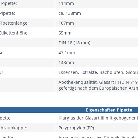
 Pipette:
114mm
Pipette:
ca. 138mm
Pipettenlänge:
107mm
Etikettenhöhe:
55mm
DIN 18 (18 mm)
ser:
47,1mm
148mm
ür:
Essenzen, Extrakte, Bachblüten, Globul
Apothekenqualität, Glasart III (DIN 71
gefertigt nach dem Europäischen Arz
Eigenschaften Pipette
ipette:
Klarglas der Glasart III mit gebogener
Schraubkappe:
Polypropylen (PP)
sig für:
Aromaöle, aggressive Chemikalien etc