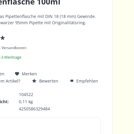
enflasche 100ml
as Pipettenflasche mit DIN 18 (18 mm) Gewinde.
hwarzer 95mm Pipette mit Originalitätsring.
 *
l. Versandkosten
1-3 Werktage
en
Merken
m Artikel?
Bewerten
Empfehlen
104522
cht:
0,11 kg
4250586329484