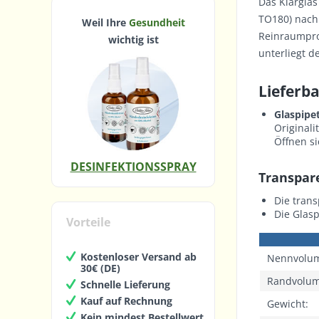
Das Klargla
TO180) nach
Weil Ihre
Gesundheit
Reinraumpro
wichtig ist
unterliegt 
Lieferba
Glaspipe
Original
Öffnen si
DESINFEKTIONSSPRAY
Transpar
Die tran
Die Glasp
Vorteile
Kostenloser Versand ab
Nennvolu
30€ (DE)
Randvolu
Schnelle Lieferung
Kauf auf Rechnung
Gewicht:
Kein mindest Bestellwert