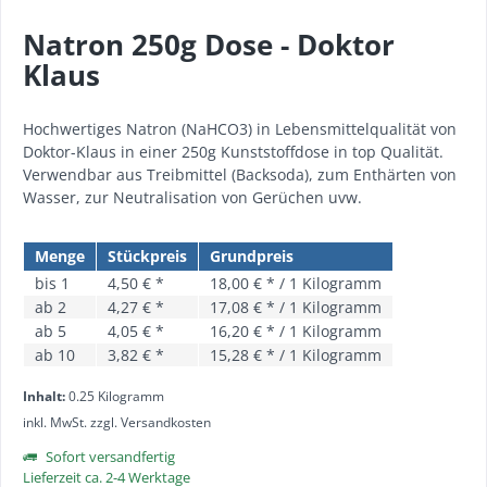
Natron 250g Dose - Doktor
Klaus
Hochwertiges Natron (NaHCO3) in Lebensmittelqualität von
Doktor-Klaus in einer 250g Kunststoffdose in top Qualität.
Verwendbar aus Treibmittel (Backsoda), zum Enthärten von
Wasser, zur Neutralisation von Gerüchen uvw.
Menge
Stückpreis
Grundpreis
bis
1
4,50 € *
18,00 € * / 1 Kilogramm
ab
2
4,27 € *
17,08 € * / 1 Kilogramm
ab
5
4,05 € *
16,20 € * / 1 Kilogramm
ab
10
3,82 € *
15,28 € * / 1 Kilogramm
Inhalt:
0.25 Kilogramm
inkl. MwSt.
zzgl. Versandkosten
Sofort versandfertig
Lieferzeit ca. 2-4 Werktage