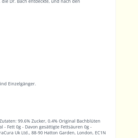
, die Dr. Bach entdeckte, und nach den
ind Einzelgänger.
 Zutaten: 99.6% Zucker, 0.4% Original Bachblüten
 - Fett 0g - Davon gesättigte Fettsäuren 0g -
loraCura Uk Ltd., 88-90 Hatton Garden, London, EC1N