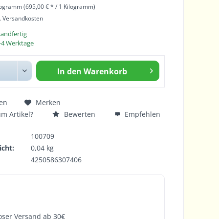
logramm (695,00 € * / 1 Kilogramm)
l. Versandkosten
sandfertig
 2-4 Werktage
In den
Warenkorb
en
Merken
m Artikel?
Bewerten
Empfehlen
100709
cht:
0,04 kg
4250586307406
oser Versand ab 30€