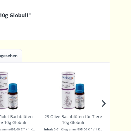
10g Globuli"
angesehen
iolet Bachblüten
23 Olive Bachblüten für Tiere
17 Hornb
re 10g Globuli
10g Globuli
Tie
ogramm
(695,00 € * / 1 Kilogramm)
Inhalt
0.01 Kilogramm
(695,00 € * / 1 Kilogramm)
Inhalt
0.01 K