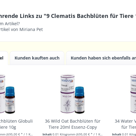
rende Links zu "9 Clematis Bachblüten für Tiere 
m Artikel?
tikel von Miriana Pet
el
Kunden kauften auch
Kunden haben sich ebenfalls 
chblüten Globuli
36 Wild Oat Bachblüten für
34 Water V
iere 10g
Tiere 20ml Essenz-Copy
für Tie
ramm
(695,00 € * / 1 Kilogramm)
Inhalt
0.01 Kilogramm
(695,00 € * / 1 Kilogramm)
Inhalt
0.01 Kil