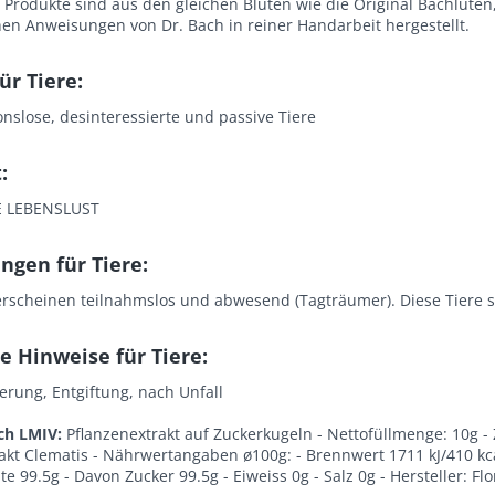
Produkte sind aus den gleichen Blüten wie die Original Bachlüten
en Anweisungen von Dr. Bach in reiner Handarbeit hergestellt.
für Tiere:
onslose, desinteressierte und passive Tiere
:
 LEBENSLUST
ngen für Tiere:
erscheinen teilnahmslos und abwesend (Tagträumer). Diese Tiere s
e Hinweise für Tiere:
rung, Entgiftung, nach Unfall
ch LMIV:
Pflanzenextrakt auf Zuckerkugeln - Nettofüllmenge: 10g -
akt Clematis - Nährwertangaben ø100g: - Brennwert 1711 kJ/410 kcal
e 99.5g - Davon Zucker 99.5g - Eiweiss 0g - Salz 0g - Hersteller: F