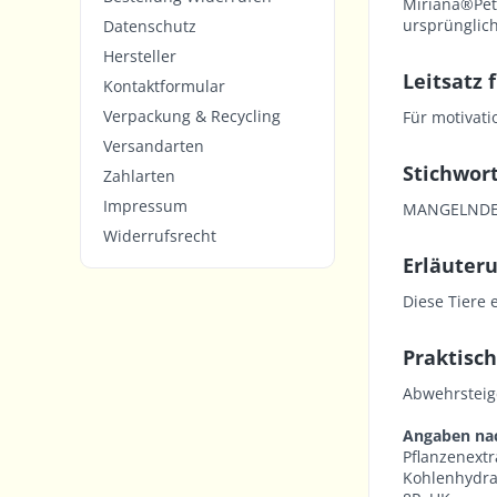
Miriana®Pet 
ursprünglich
Datenschutz
Hersteller
Leitsatz 
Kontaktformular
Verpackung & Recycling
Für motivati
Versandarten
Stichwort
Zahlarten
Impressum
MANGELNDE
Widerrufsrecht
Erläuteru
Diese Tiere 
Praktisch
Abwehrsteige
Angaben na
Pflanzenextr
Kohlenhydrat