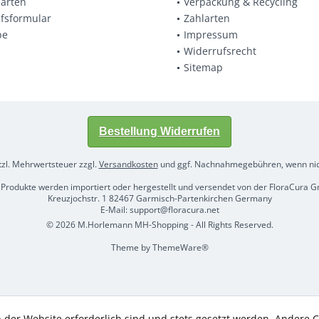
arten
Verpackung & Recycling
fsformular
Zahlarten
be
Impressum
Widerrufsrecht
Sitemap
Bestellung Widerrufen
etzl. Mehrwertsteuer zzgl.
Versandkosten
und ggf. Nachnahmegebühren, wenn nic
 Produkte werden importiert oder hergestellt und versendet von der FloraCura
Kreuzjochstr. 1 82467 Garmisch-Partenkirchen Germany
E-Mail: support@floracura.net
© 2026 M.Horlemann MH-Shopping - All Rights Reserved.
Theme by
ThemeWare®
 der Website erforderlich sind und stets gesetzt werden. Andere C