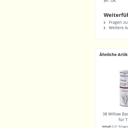
8P, UK
Weiterfüh
Fragen zu
Weitere Ar
Ähnliche Artik
38 Willow Ba
für T
Inhalt
0.01 Kilog