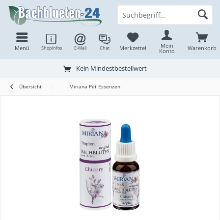
Mein
Menü
Merkzettel
Warenkorb
Shopinfos
E-Mail
Chat
Konto
Kein Mindestbestellwert
Übersicht
Miriana Pet Essenzen