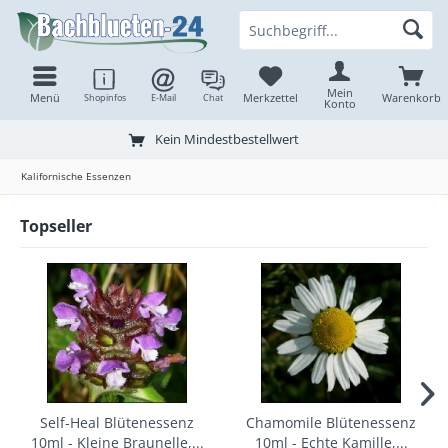
Mein
Menü
Merkzettel
Warenkorb
Shopinfos
E-Mail
Chat
Konto
Kein Mindestbestellwert
Kalifornische Essenzen
Topseller
Self-Heal Blütenessenz
Chamomile Blütenessenz
10ml - Kleine Braunelle,...
10ml - Echte Kamille,...