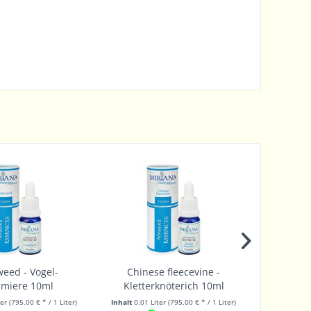
eed - Vogel-
Chinese fleecevine -
Chin
nmiere 10ml
Kletterknöterich 10ml
Rh
ter
(795,00 € * / 1 Liter)
Inhalt
0.01 Liter
(795,00 € * / 1 Liter)
Inhalt
0.01 