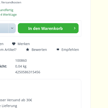
l. Versandkosten
sandfertig
 2-4 Werktage
In den
Warenkorb
en
Merken
m Artikel?
Bewerten
Empfehlen
100860
cht:
0,04 kg
4250586315456
oser Versand ab 30€
e Lieferung