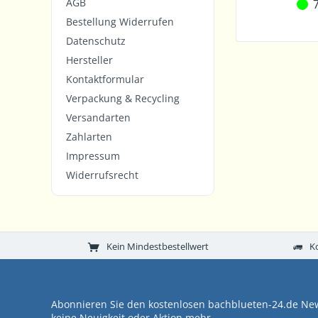
AGB
7
Bestellung Widerrufen
Datenschutz
Hersteller
Kontaktformular
Verpackung & Recycling
Versandarten
Zahlarten
Impressum
Widerrufsrecht
Kein Mindestbestellwert
K
Abonnieren Sie den kostenlosen bachblueten-24.de New
keine Neuigkeit oder Aktion mehr.