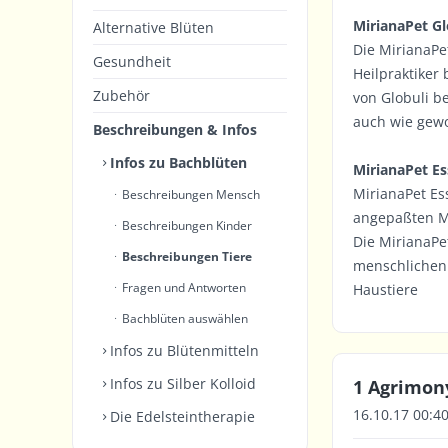
MirianaPet Gl
Alternative Blüten
Die MirianaPe
Gesundheit
Heilpraktiker
Zubehör
von Globuli b
auch wie gewo
Beschreibungen & Infos
Infos zu Bachblüten
MirianaPet E
MirianaPet Es
Beschreibungen Mensch
angepaßten Mi
Beschreibungen Kinder
Die MirianaPe
Beschreibungen Tiere
menschlichen 
Fragen und Antworten
Haustiere
Bachblüten auswählen
Infos zu Blütenmitteln
Infos zu Silber Kolloid
1 Agrimony
16.10.17 00:4
Die Edelsteintherapie