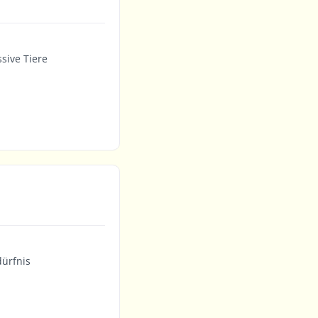
ssive Tiere
dürfnis